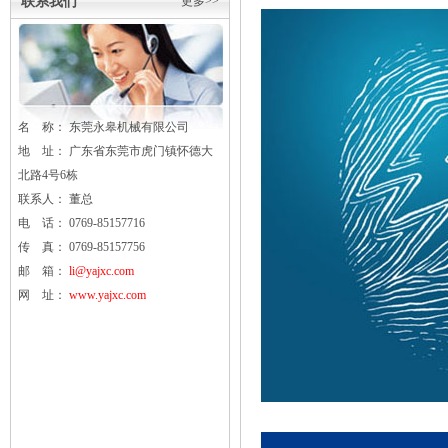
联系我们
更多>>
名 称： 东莞
永皋
机械有限公司
地 址： 广东省东莞市虎门镇怀德大
北路4号6栋
联系人： 董总
电 话： 0769-85157716
传 真： 0769-85157756
邮 箱：
li@yajxc.com
网 址：
www.yajxc.com