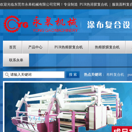
欢迎光临东莞市永皋机械有限公司官网！专业制造
PUR热溶胶复合机
|
服装面料复
首页
产品中心
PUR热熔胶复合机
热熔胶膜复合机
联系永皋
热点关键词
：
布料复合机
p
热熔胶涂布机
热熔胶膜复合