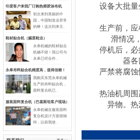
设备大批量生
印度客户来我厂订购热熔胶涂布机
初次来到美丽的中
国，中国制造业异常
生产前，应检
的棒！这次到来主..
滑情况
鞋材贴合机（赐昱鞋业）
永皋机械的鞋材贴合
停机后，必须
机确不错！我公司与
永皋已经合作..
器各
严禁将腐蚀性
永皋布料贴合机精度高，值得信赖！
我购买东莞永皋机械
生产的布料贴合机，
面料复合机已..
热油机周围严
服装面料复合机（巴基斯坦客户现场）
异物。热
永皋机械在服装面料
复合机设计方面很独
特，以前我使..