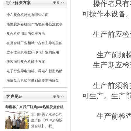
操作者只有在
行业解决方案
更多>>
可操作本设备
·
涂布复合机特点有哪些方面
·
热熔胶涂布机操作场地有哪些注意事
生产前应检查
项
·
复合机使用后的保养方法
·
在复合机工业领域中占有主导地位的
干式复合机
·
皮革改色机在数码印花行业的应用
生产前须检查
·
服装面料复合机解决方案
生产期应检查
·
电子行业导电泡棉、导电布新型热贴
复合
·
海绵复合机如何做到高要求海绵复
生产前须将热
合？
可生产。生产
客户见证
更多>>
印度客户来我厂订购pur热熔胶复合机
生产前检查各
我们购买了永皋公司
生产的【PUR热熔胶
复合机】。我..