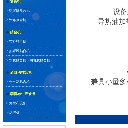
复合机
设备尺寸(
>
热熔胶复合机
导热油加热功率
>
涂布复合机
贴合机
>
布料贴合机
>
热熔胶贴合机
>
水胶贴合机（白乳胶贴合机）
机
全自动粘合机
兼具小量多样
>
全自动粘合机
熔喷布生产设备
>
熔喷布设备
>
点焊机