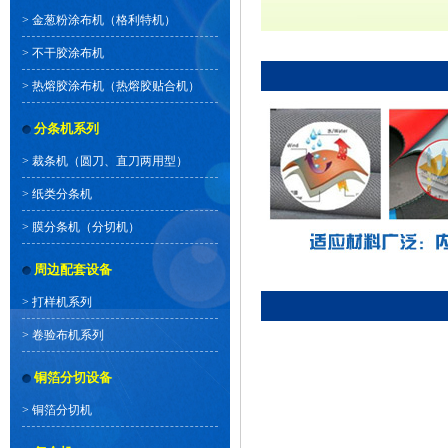
>
金葱粉涂布机（格利特机）
>
不干胶涂布机
>
热熔胶涂布机（热熔胶贴合机）
分条机系列
>
裁条机（圆刀、直刀两用型）
>
纸类分条机
>
膜分条机（分切机）
周边配套设备
>
打样机系列
>
卷验布机系列
铜箔分切设备
>
铜箔分切机