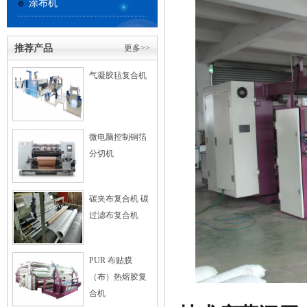
涂布机
推荐产品
更多>>
气凝胶毡复合机
微电脑控制铜箔
分切机
碳夹布复合机 碳
过滤布复合机
PUR 布贴膜
（布）热熔胶复
合机