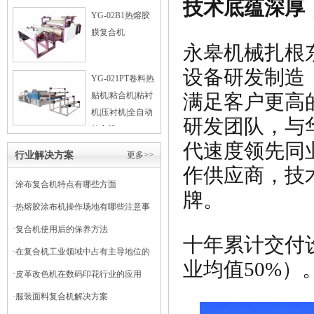
技术底蕴深厚
YG-02B1热熔胶
膜复合机
永皋机械扎根
设备研发制造
YG-021PT卷料热
满足客户更高
贴机|粘合机|粘衬
机|压衬机|全自动
研发团队，与
粘合机
代速度领先同
行业解决方案
更多>>
作供应商，技术
·
涂布复合机特点有哪些方面
牌。
·
热熔胶涂布机操作场地有哪些注意事
项
·
复合机使用后的保养方法
十年累计交付设
·
在复合机工业领域中占有主导地位的
业均值50%）
干式复合机
·
皮革改色机在数码印花行业的应用
·
服装面料复合机解决方案