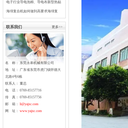
·
电子行业导电泡棉、导电布新型热贴
复合
·
海绵复合机如何做到高要求海绵复
合？
联系我们
更多>>
名 称： 东莞
永皋
机械有限公司
地 址： 广东省东莞市虎门镇怀德大
北路4号6栋
联系人： 董总
电 话： 0769-85157716
传 真： 0769-85157756
邮 箱：
li@yajxc.com
网 址：
www.yajxc.com