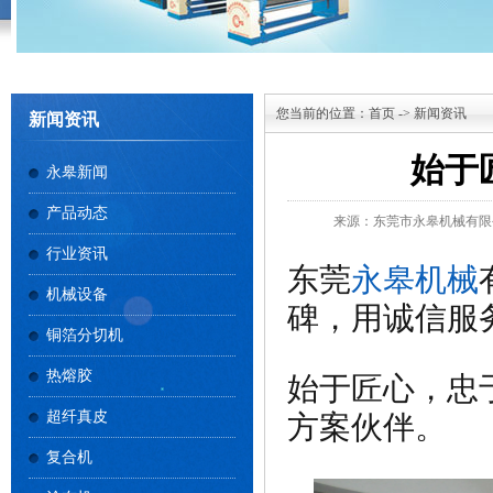
您当前的位置：
首页
->
新闻资讯
新闻资讯
始于
永皋新闻
产品动态
来源：东莞市永皋机械有限
行业资讯
东莞
永皋机械
机械设备
碑，用诚信服
铜箔分切机
热熔胶
始于匠心，忠
超纤真皮
方案伙伴。
复合机