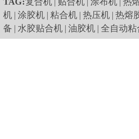
TAG:
复合机
|
贴合机
|
涂布机
|
热
机
|
涂胶机
|
粘合机
|
热压机
|
热熔
备
|
水胶贴合机
|
油胶机
|
全自动粘