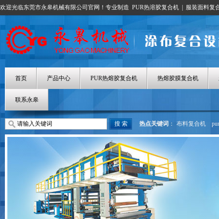
欢迎光临东莞市永皋机械有限公司官网！专业制造
PUR热溶胶复合机
|
服装面料复
首页
产品中心
PUR热熔胶复合机
热熔胶膜复合机
联系永皋
热点关键词
：
布料复合机
p
热熔胶涂布机
热熔胶膜复合