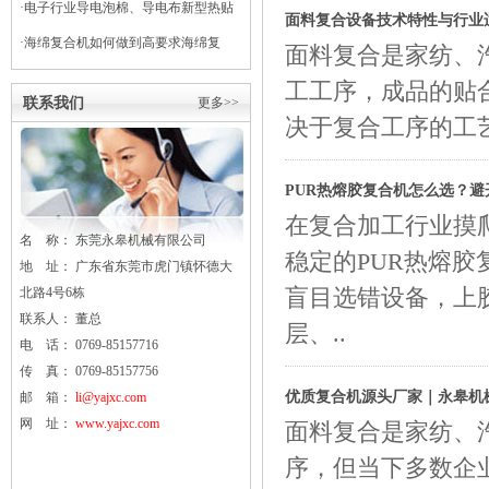
·
电子行业导电泡棉、导电布新型热贴
面料复合设备技术特性与行业
复合
·
海绵复合机如何做到高要求海绵复
面料复合是家纺、
合？
工工序，成品的贴
联系我们
更多>>
决于复合工序的工
PUR热熔胶复合机怎么选？避
在复合加工行业摸
名 称： 东莞
永皋
机械有限公司
稳定的PUR热熔
地 址： 广东省东莞市虎门镇怀德大
北路4号6栋
盲目选错设备，上
联系人： 董总
层、..
电 话： 0769-85157716
传 真： 0769-85157756
优质复合机源头厂家｜永皋机
邮 箱：
li@yajxc.com
网 址：
www.yajxc.com
面料复合是家纺、
序，但当下多数企