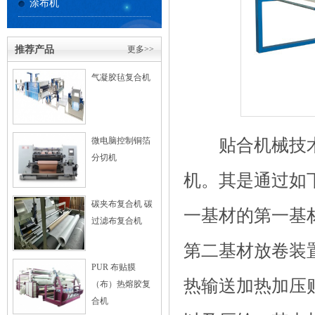
涂布机
推荐产品
更多>>
气凝胶毡复合机
贴合机械技术
微电脑控制铜箔
分切机
机。其是通过如
碳夹布复合机 碳
一基材的第一基
过滤布复合机
第二基材放卷装
PUR 布贴膜
热输送加热加压
（布）热熔胶复
合机