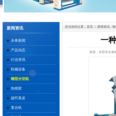
您当前的位置：
首页
->
新闻资讯
-
铜
新闻资讯
一
永皋新闻
产品动态
来源：东莞市永皋
行业资讯
机械设备
铜箔分切机
热熔胶
超纤真皮
复合机