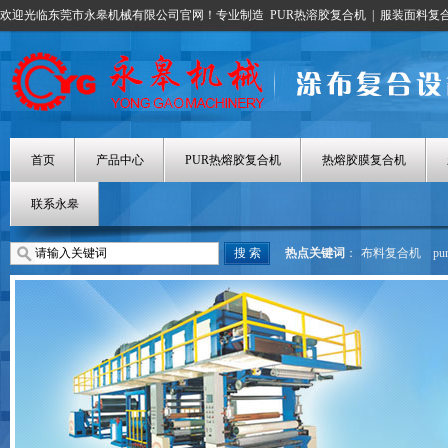
欢迎光临东莞市永皋机械有限公司官网！专业制造
PUR热溶胶复合机
|
服装面料复
首页
产品中心
PUR热熔胶复合机
热熔胶膜复合机
联系永皋
热点关键词
：
布料复合机
p
热熔胶涂布机
热熔胶膜复合